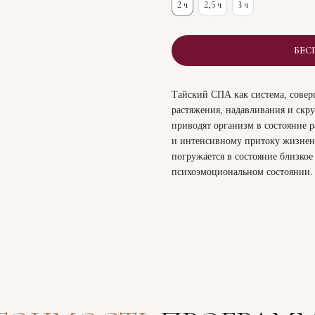
2 ч
2,5 ч
3 ч
БЕС
Тайский СПА как система, совер
растяжения, надавливания и скр
приводят организм в состояние р
и интенсивному притоку жизнен
погружается в состояние близкое 
психоэмоциональном состоянии.