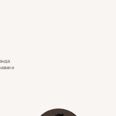
анда.
мами и