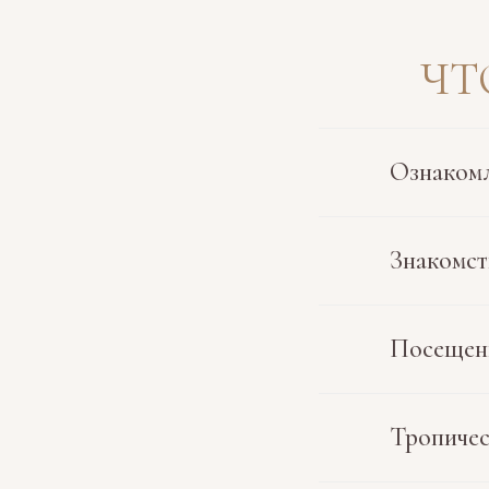
ЧТ
Ознакомл
Знакомст
Посещен
Тропиче