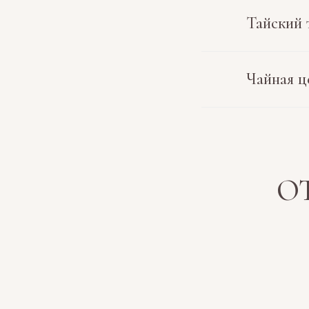
Тайский 
Чайная ц
О