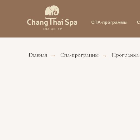
СПА-программы
С
Главная
Спа-программы
Программа
→
→