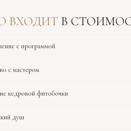
О ВХОДИТ
В СТОИМОС
ение с программой
во с мастером
ие кедровой фитобочки
ский душ