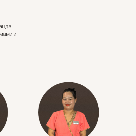
анда.
мами и