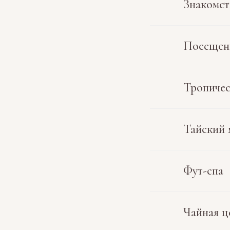
Знакомст
Посещен
Тропиче
Тайский 
Фут-спа
Чайная ц