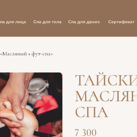
па для лица
Спа для тела
Спа для двоих
Сертификат
«Масляный + фут-спа»
ТАЙСК
МАСЛЯН
СПА
7 300