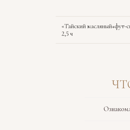
«Тайский масляный+фут-с
2,5 ч
ЧТ
Ознакомл