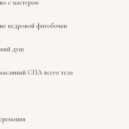
во с мастером
ие кедровой фитобочки
ский душ
масляный СПА всего тела
еремония