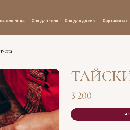
па для лица
Спа для тела
Спа для двоих
Сертификат
т-спа
ТАЙСКИ
3 200
БЕС