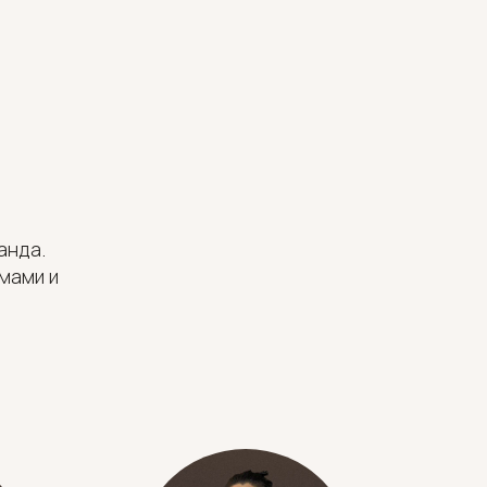
анда.
мами и