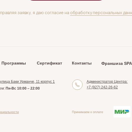
правляя заявку, я даю согласие на
обработку персональных дан
Программы
Сертификат
Контакты
Франшиза SPA
 улица Баки Урманче, 11 корпус 1
Администратор Центра:
+7 (927) 242-26-62
ем:
Пн-Вс 10:00 – 22:00
нциальности
Принимаем к оплате